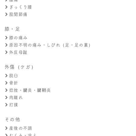
ぎっくり腰
股関節痛
膝・足
膝の痛み
原因不明の痛み・しびれ（足・足の裏）
外反母趾
外傷（ケガ）
脱臼
骨折
捻挫・腱炎・腱鞘炎
肉離れ
打撲
その他
産後の不調
むくみ・冷え